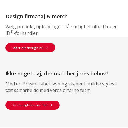
Design firmatøj & merch
Vælg produkt, upload logo – få hurtigt et tilbud fra en
®
ID
-forhandler.
Start dit design nu
Ikke noget tøj, der matcher jeres behov?
Med en Private Label-løsning skaber I unikke styles i
tæt samarbejde med vores erfarne team.
Se mulighederne her