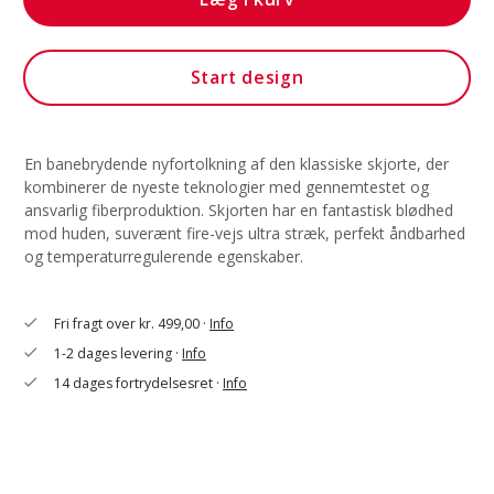
Start design
En banebrydende nyfortolkning af den klassiske skjorte, der
kombinerer de nyeste teknologier med gennemtestet og
ansvarlig fiberproduktion. Skjorten har en fantastisk blødhed
mod huden, suverænt fire-vejs ultra stræk, perfekt åndbarhed
og temperaturregulerende egenskaber.
Fri fragt over kr. 499,00 ·
Info
check
1-2 dages levering ·
Info
check
14 dages fortrydelsesret ·
Info
check