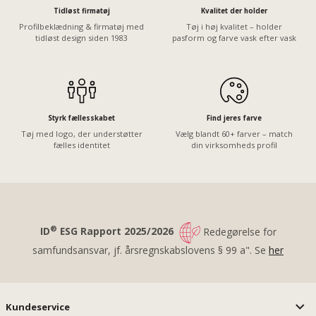
Tidløst firmatøj
Kvalitet der holder
Profilbeklædning & firmatøj med
Tøj i høj kvalitet – holder
tidløst design siden 1983
pasform og farve vask efter vask
Styrk fællesskabet
Find jeres farve
Tøj med logo, der understøtter
Vælg blandt 60+ farver – match
fælles identitet
din virksomheds profil
®
ID
ESG Rapport 2025/2026
Redegørelse for
samfundsansvar, jf. årsregnskabslovens § 99 a". Se
her
Kundeservice