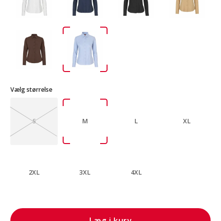
Vælg størrelse
S
M
L
XL
2XL
3XL
4XL
Læg i kurv