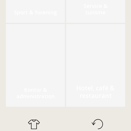
Service &
Sport & forening
turisme
Hotel, café &
Kontor &
restaurant
administration