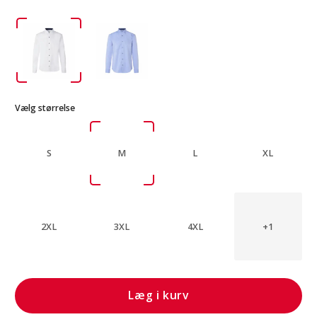
Vælg størrelse
S
M
L
XL
2XL
3XL
4XL
+1
Læg i kurv