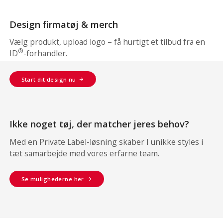
Design firmatøj & merch
Vælg produkt, upload logo – få hurtigt et tilbud fra en
®
ID
-forhandler.
Start dit design nu
Ikke noget tøj, der matcher jeres behov?
Med en Private Label-løsning skaber I unikke styles i
tæt samarbejde med vores erfarne team.
Se mulighederne her