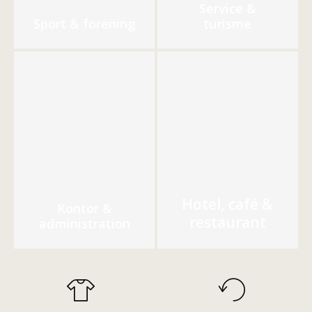
Service &
Sport & forening
turisme
Hotel, café &
Kontor &
restaurant
administration