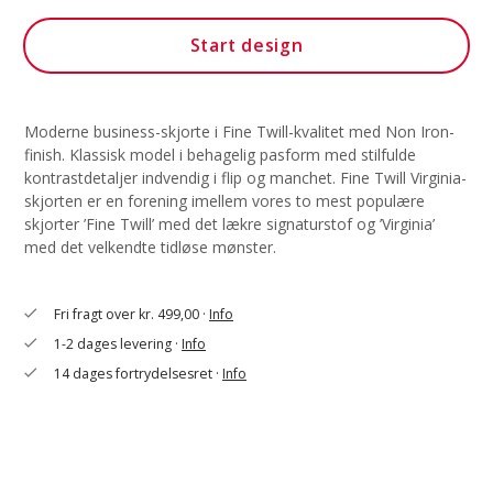
Start design
Moderne business-skjorte i Fine Twill-kvalitet med Non Iron-
finish. Klassisk model i behagelig pasform med stilfulde
kontrastdetaljer indvendig i flip og manchet. Fine Twill Virginia-
skjorten er en forening imellem vores to mest populære
skjorter ’Fine Twill’ med det lækre signaturstof og ’Virginia’
med det velkendte tidløse mønster.
Fri fragt over kr. 499,00 ·
Info
check
1-2 dages levering ·
Info
check
14 dages fortrydelsesret ·
Info
check