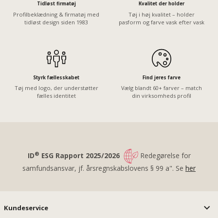
Tidløst firmatøj
Kvalitet der holder
Profilbeklædning & firmatøj med
Tøj i høj kvalitet – holder
tidløst design siden 1983
pasform og farve vask efter vask
Styrk fællesskabet
Find jeres farve
Tøj med logo, der understøtter
Vælg blandt 60+ farver – match
fælles identitet
din virksomheds profil
®
ID
ESG Rapport 2025/2026
Redegørelse for
samfundsansvar, jf. årsregnskabslovens § 99 a". Se
her
Kundeservice