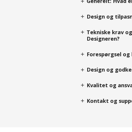
Generelt: Hvad e
add
Design og tilpasn
add
Tekniske krav og 
add
Designeren?
Forespørgsel og b
add
Design og godken
add
Kvalitet og ansva
add
Kontakt og suppo
add