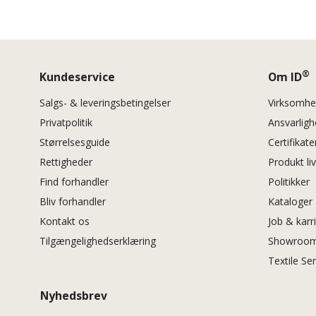
®
Kundeservice
Om ID
Salgs- & leveringsbetingelser
Virksomh
Privatpolitik
Ansvarlig
Størrelsesguide
Certifikate
Rettigheder
Produkt li
Find forhandler
Politikker
Bliv forhandler
Kataloger
Kontakt os
Job & karr
Tilgængelighedserklæring
Showroom
Textile Se
Nyhedsbrev