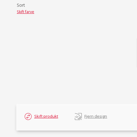
Sort
Skift farve
Skift produkt
Fjern design