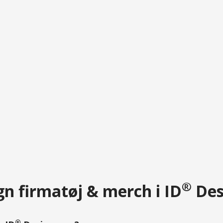
®
n firmatøj & merch i ID
Des
®