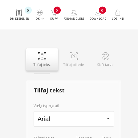
0
0
0
keyboard_arrow_down
DK
ID® DESIGNER
KURV
FORHANDLERE
DOWNLOAD
LOG IND
Tilføj tekst
Tilføj billede
Skift farve
Tilføj tekst
Vælg typografi
Arial
keyboard_arrow_down