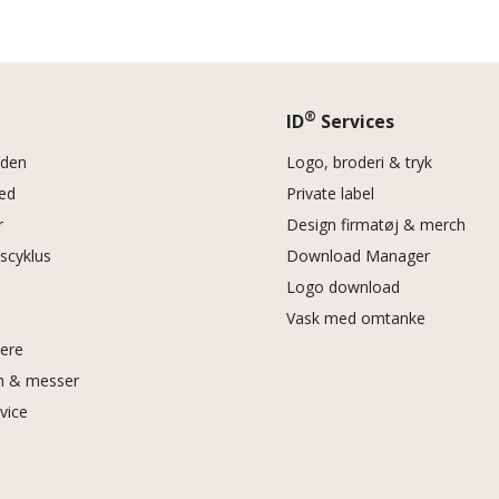
®
ID
Services
eden
Logo, broderi & tryk
hed
Private label
r
Design firmatøj & merch
vscyklus
Download Manager
Logo download
Vask med omtanke
iere
 & messer
rvice