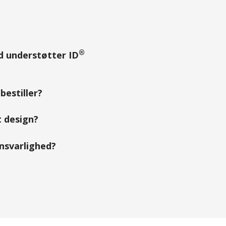
®
ad understøtter ID
bestiller?
 design?
ansvarlighed?