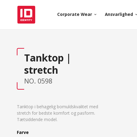
Corporate Wear
Ansvarlighed
keyboard_arrow_down
keyboard_arr
Tanktop |
stretch
NO. 0598
Tanktop i behagelig bomuldskvalitet med
stretch for bedste komfort og pasform.
Tætsiddende model.
Farve