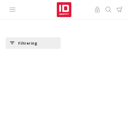
filter_list
Filtrering