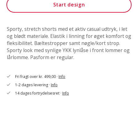
Start design
Sporty, stretch shorts med et aktiv casual udtryk, i let
og blødt materiale. Elastik i linning for øget komfort og
fleksibilitet. Bæltestropper samt nøgle/kort strop.
Sporty look med synlige YKK lynlåse i front lommer og
lårlomme. Pasform er regular.
Fri fragt over kr. 499,00 ·
Info
check
1-2 dages levering ·
Info
check
14 dages fortrydelsesret ·
Info
check