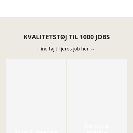
KVALITETSTØJ TIL 1000 JOBS
Find tøj til jeres job her →
Service &
Sport & forening
turisme