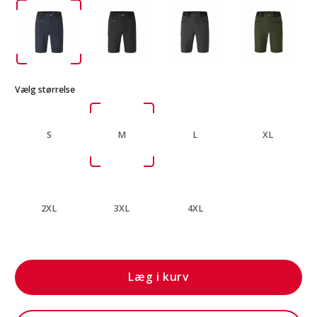
Vælg størrelse
S
M
L
XL
2XL
3XL
4XL
Læg i kurv