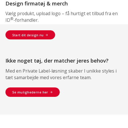
Design firmatøj & merch
Vælg produkt, upload logo – få hurtigt et tilbud fra en
®
ID
-forhandler.
Start dit design nu
Ikke noget tøj, der matcher jeres behov?
Med en Private Label-løsning skaber I unikke styles i
tæt samarbejde med vores erfarne team.
Se mulighederne her