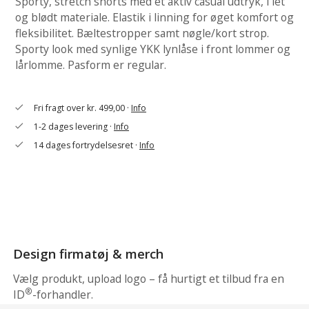
Sporty, stretch shorts med et aktiv casual udtryk, i let
og blødt materiale. Elastik i linning for øget komfort og
fleksibilitet. Bæltestropper samt nøgle/kort strop.
Sporty look med synlige YKK lynlåse i front lommer og
lårlomme. Pasform er regular.
Fri fragt over kr. 499,00 ·
Info
check
1-2 dages levering ·
Info
check
14 dages fortrydelsesret ·
Info
check
Design firmatøj & merch
Vælg produkt, upload logo – få hurtigt et tilbud fra en
®
ID
-forhandler.