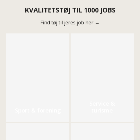
KVALITETSTØJ TIL 1000 JOBS
Find tøj til jeres job her →
Service &
Sport & forening
turisme