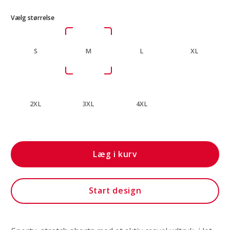
Vælg størrelse
S
M
L
XL
2XL
3XL
4XL
Læg i kurv
Start design