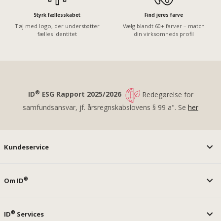
Styrk fællesskabet
Find jeres farve
Tøj med logo, der understøtter
Vælg blandt 60+ farver – match
fælles identitet
din virksomheds profil
®
ID
ESG Rapport 2025/2026
Redegørelse for
samfundsansvar, jf. årsregnskabslovens § 99 a". Se
her
Kundeservice
®
Om ID
®
ID
Services