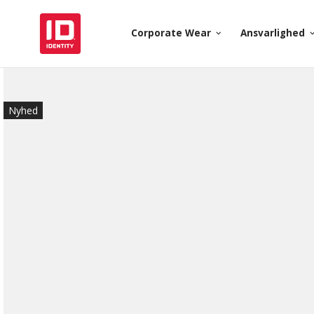
Corporate Wear
Ansvarlighed
keyboard_arrow_down
keyboard_arr
Nyhed