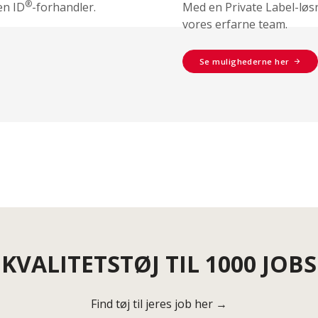
®
en ID
-forhandler.
Med en Private Label-løs
vores erfarne team.
Se mulighederne her
KVALITETSTØJ TIL 1000 JOBS
Find tøj til jeres job her →