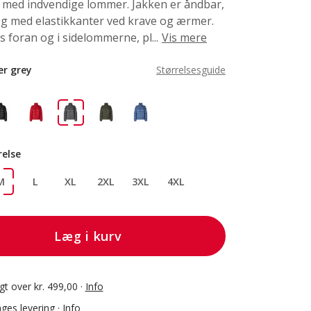
g med indvendige lommer. Jakken er åndbar,
og med elastikkanter ved krave og ærmer.
s foran og i sidelommerne, pl...
Vis mere
ver grey
Størrelsesguide
relse
M
L
XL
2XL
3XL
4XL
Læg i kurv
agt over kr. 499,00 ·
Info
ges levering ·
Info