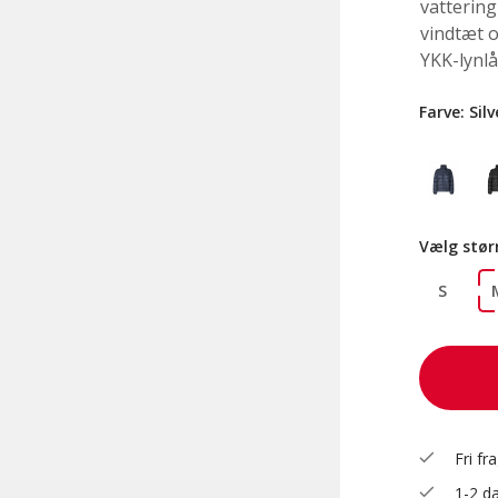
vatterin
vindtæt 
YKK-lynlå
Farve:
Sil
Vælg stør
S
check
Fri fr
check
1-2 da