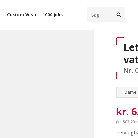
search
Custom Wear
1000 jobs
ow_down
Le
va
Nr. 
Dame
kr.
6
(
kr.
503,20
e
Letvægts