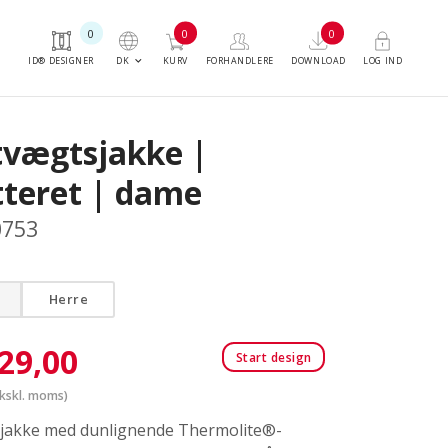
0
0
0
keyboard_arrow_down
DK
ID® DESIGNER
KURV
FORHANDLERE
DOWNLOAD
LOG IND
tvægtsjakke |
tteret | dame
0753
Herre
29,00
Start design
kskl. moms)
jakke med dunlignende Thermolite®-