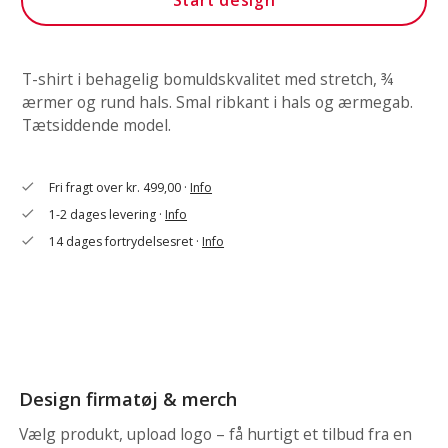
Start design
T-shirt i behagelig bomuldskvalitet med stretch, ¾
ærmer og rund hals. Smal ribkant i hals og ærmegab.
Tætsiddende model.
Fri fragt over kr. 499,00 ·
Info
check
1-2 dages levering ·
Info
check
14 dages fortrydelsesret ·
Info
check
Design firmatøj & merch
Vælg produkt, upload logo – få hurtigt et tilbud fra en