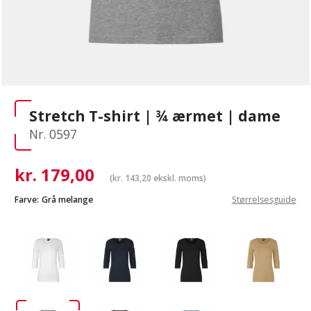
Stretch T-shirt | ¾ ærmet | dame
Nr. 0597
kr.
179,00
(
kr.
143,20
ekskl. moms)
Farve:
Grå melange
Størrelsesguide