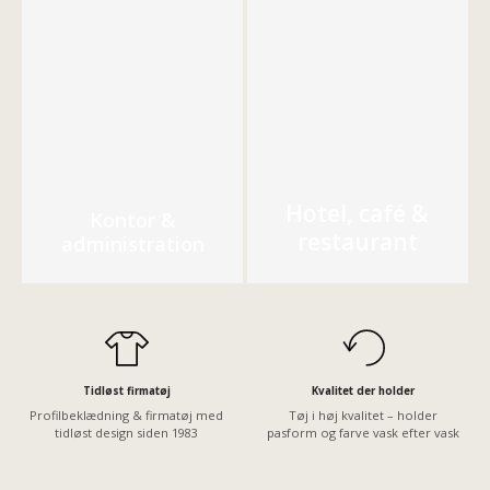
Hotel, café &
Kontor &
restaurant
administration
Tidløst firmatøj
Kvalitet der holder
Profilbeklædning & firmatøj med
Tøj i høj kvalitet – holder
tidløst design siden 1983
pasform og farve vask efter vask