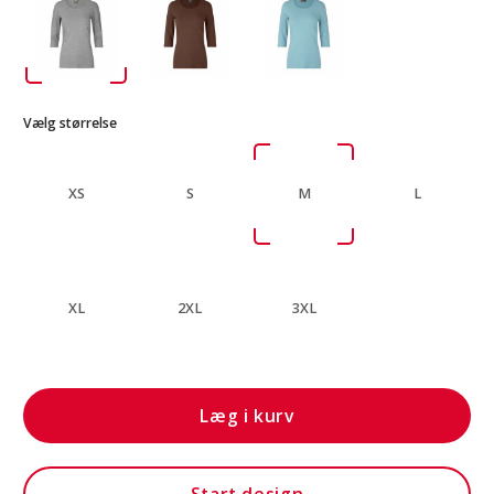
Vælg størrelse
XS
S
M
L
XL
2XL
3XL
Læg i kurv