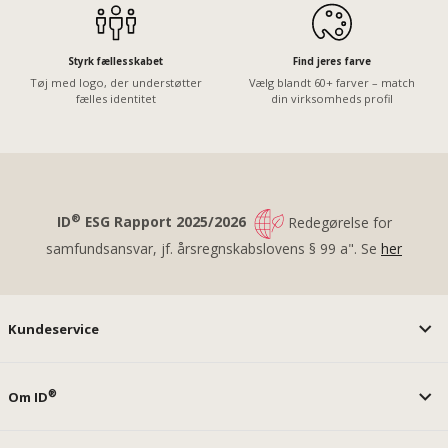
Styrk fællesskabet
Find jeres farve
Tøj med logo, der understøtter
Vælg blandt 60+ farver – match
fælles identitet
din virksomheds profil
®
ID
ESG Rapport 2025/2026
Redegørelse for
samfundsansvar, jf. årsregnskabslovens § 99 a". Se
her
Kundeservice
®
Om ID