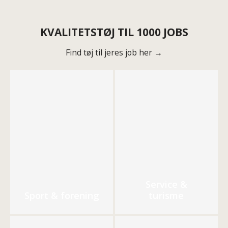
KVALITETSTØJ TIL 1000 JOBS
Find tøj til jeres job her →
Service &
Sport & forening
turisme