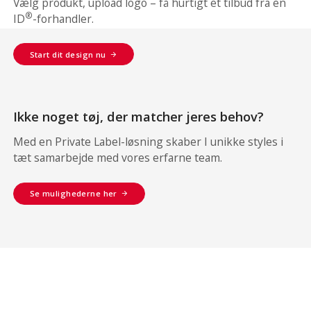
Vælg produkt, upload logo – få hurtigt et tilbud fra en
®
ID
-forhandler.
Start dit design nu
Ikke noget tøj, der matcher jeres behov?
Med en Private Label-løsning skaber I unikke styles i
tæt samarbejde med vores erfarne team.
Se mulighederne her