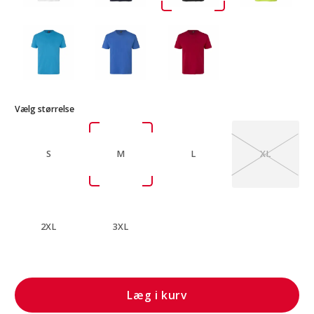
Vælg størrelse
S
M
L
XL
2XL
3XL
Læg i kurv