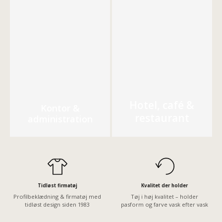
Hotel, café &
Kontor &
restaurant
administration
Tidløst firmatøj
Kvalitet der holder
Profilbeklædning & firmatøj med
Tøj i høj kvalitet – holder
tidløst design siden 1983
pasform og farve vask efter vask