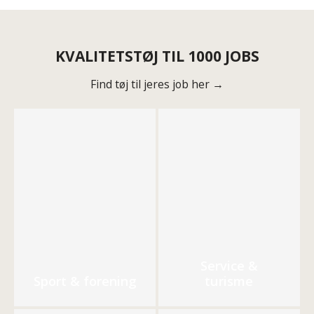
KVALITETSTØJ TIL 1000 JOBS
Find tøj til jeres job her →
Service &
Sport & forening
turisme