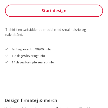
Start design
T-shirt i en tætsiddende model med smal halsrib og
nakkebånd.
Fri fragt over kr. 499,00 ·
Info
check
1-2 dages levering ·
Info
check
14 dages fortrydelsesret ·
Info
check
Design firmatøj & merch