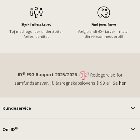
Styrk fællesskabet
Find jeres farve
Tøj med logo, der understøtter
Vælg blandt 60+ farver – match
fælles identitet
din virksomheds profil
®
ID
ESG Rapport 2025/2026
Redegørelse for
samfundsansvar, jf. årsregnskabslovens § 99 a". Se
her
Kundeservice
®
Om ID