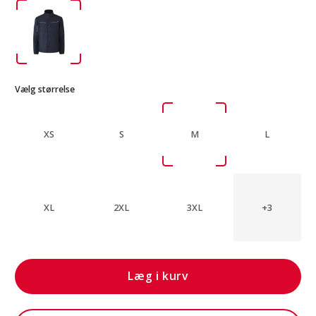
Vælg størrelse
XS
S
M
L
XL
2XL
3XL
+3
Læg i kurv