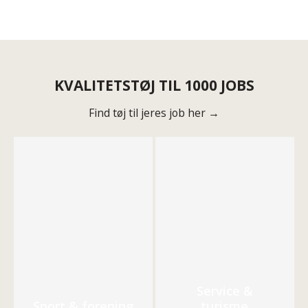
KVALITETSTØJ TIL 1000 JOBS
Find tøj til jeres job her →
Service &
Sport & forening
turisme