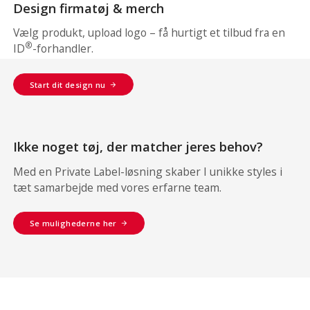
Design firmatøj & merch
Vælg produkt, upload logo – få hurtigt et tilbud fra en
®
ID
-forhandler.
Start dit design nu
Ikke noget tøj, der matcher jeres behov?
Med en Private Label-løsning skaber I unikke styles i
tæt samarbejde med vores erfarne team.
Se mulighederne her