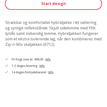
Start design
Strækbar og komfortabel hybridjakke i let vattering
og synlige refleksbånde. Skjult sidelomme med YKK
lynlås samt indvendig lomme. Hybridjakken fungerer
som et ekstra isolerende lag, når den kombineres med
Zip-n-Mix skaljakken (0712).
Fri fragt over kr. 499,00 ·
Info
check
1-2 dages levering ·
Info
check
14 dages fortrydelsesret ·
Info
check