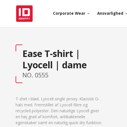
Corporate Wear
Ansvarlighed
keyboard_arrow_down
keyboard_arr
Ease T-shirt |
Lyocell | dame
NO. 0555
T-shirt i blød, Lyocell single jersey. Klassisk O-
hals med. Fremstillet af Lyocell fibre og
recycled polyester. Den naturlige Lyocell giver
en høj grad af komfort, antibakterielle
egenskaber samt en naturlig quick dry funktion.