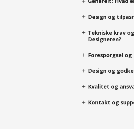
Generelt: Hvad e
add
Design og tilpasn
add
Tekniske krav og 
add
Designeren?
Forespørgsel og b
add
Design og godken
add
Kvalitet og ansva
add
Kontakt og suppo
add