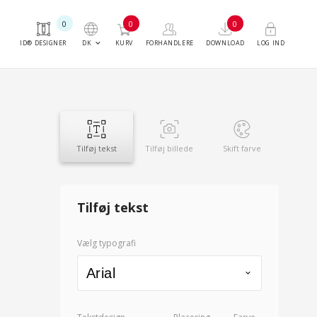
0
0
0
keyboard_arrow_down
DK
ID® DESIGNER
KURV
FORHANDLERE
DOWNLOAD
LOG IND
Tilføj tekst
Tilføj billede
Skift farve
Tilføj tekst
Vælg typografi
Arial
keyboard_arrow_down