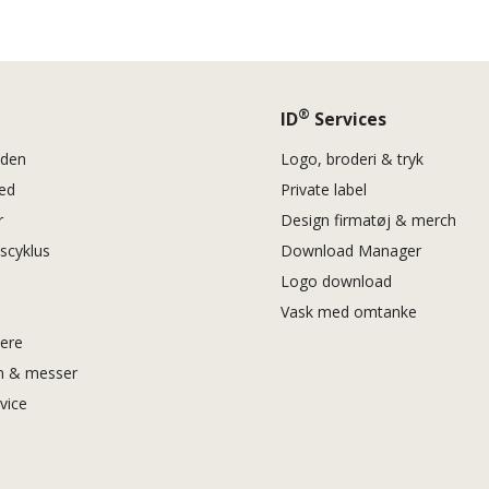
®
ID
Services
eden
Logo, broderi & tryk
hed
Private label
r
Design firmatøj & merch
vscyklus
Download Manager
Logo download
Vask med omtanke
iere
 & messer
rvice