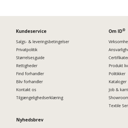
®
Kundeservice
Om ID
Salgs- & leveringsbetingelser
Virksomh
Privatpolitik
Ansvarlig
Størrelsesguide
Certifikate
Rettigheder
Produkt li
Find forhandler
Politikker
Bliv forhandler
Kataloger
Kontakt os
Job & karr
Tilgængelighedserklæring
Showroom
Textile Se
Nyhedsbrev