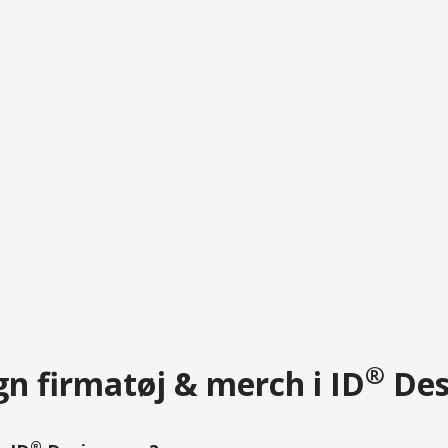
®
n firmatøj & merch i ID
Des
®