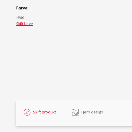
Farve
Hvid
Skift farve
Skift produkt
Fjern design