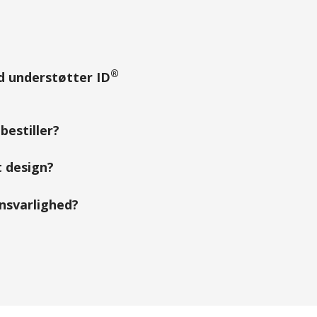
®
ad understøtter ID
bestiller?
 design?
ansvarlighed?