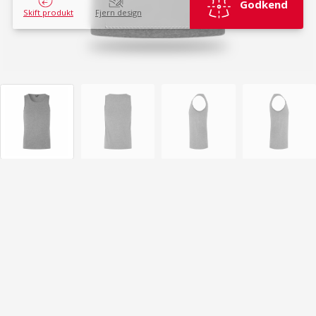
Godkend
Skift produkt
Fjern design