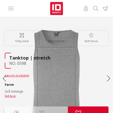
Tilføj tekst
Tilføj billede
Skift farve
Tanktop | stretch
NO. 0598
Læs om produktet
Farve
Grå melange
Skift farve