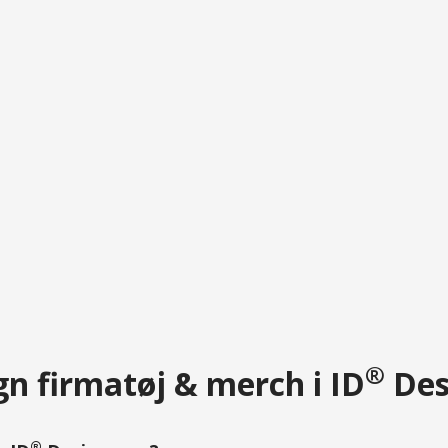
®
n firmatøj & merch i ID
Des
®