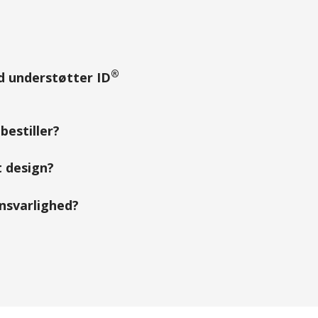
®
ad understøtter ID
bestiller?
 design?
ansvarlighed?