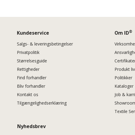
®
Kundeservice
Om ID
Salgs- & leveringsbetingelser
Virksomh
Privatpolitik
Ansvarlig
Størrelsesguide
Certifikate
Rettigheder
Produkt li
Find forhandler
Politikker
Bliv forhandler
Kataloger
Kontakt os
Job & karr
Tilgængelighedserklæring
Showroom
Textile Se
Nyhedsbrev