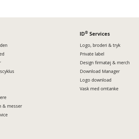
®
ID
Services
eden
Logo, broderi & tryk
hed
Private label
r
Design firmatøj & merch
vscyklus
Download Manager
Logo download
Vask med omtanke
iere
 & messer
rvice