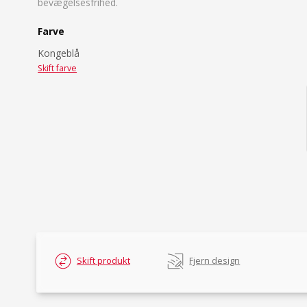
bevægelsesfrihed.
Farve
Kongeblå
Skift farve
Skift produkt
Fjern design