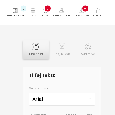
0
0
0
keyboard_arrow_down
DK
ID® DESIGNER
KURV
FORHANDLERE
DOWNLOAD
LOG IND
Tilføj tekst
Tilføj billede
Skift farve
Tilføj tekst
Vælg typografi
Arial
keyboard_arrow_down