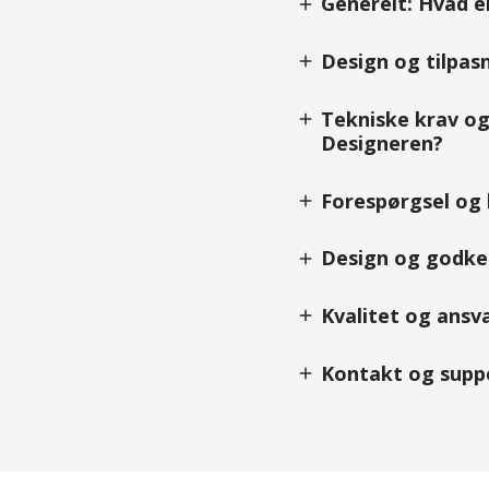
Generelt: Hvad e
add
Design og tilpasn
add
Tekniske krav og 
add
Designeren?
Forespørgsel og b
add
Design og godken
add
Kvalitet og ansva
add
Kontakt og suppo
add