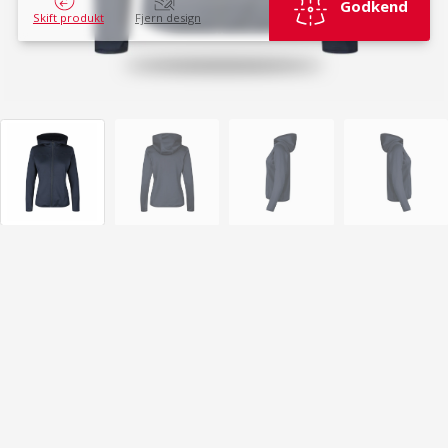
Godkend
Skift produkt
Fjern design