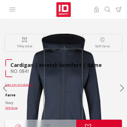
Tilføj tekst
Tilføj billede
Skift farve
Cardigan | stretch komfort | dame
NO. 0841
Læs om produktet
Farve
Navy
Skift farve