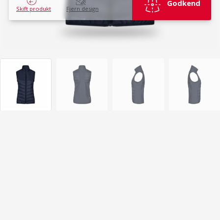
Godkend
Skift produkt
Fjern design