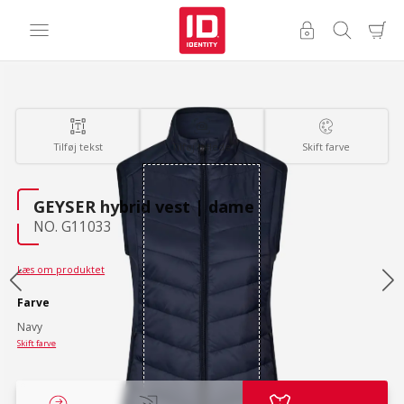
Tilføj tekst
Tilføj billede
Skift farve
GEYSER hybrid vest | dame
NO. G11033
Læs om produktet
Farve
Navy
Skift farve