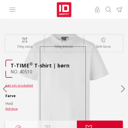
Tilføj tekst
Tilføj billede
Skift farve
®
T-TIME
T-shirt | børn
NO. 40510
Læs om produktet
Farve
Hvid
Skift farve