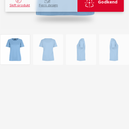
Godkend
Skift produkt
Fjern design