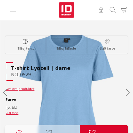
Tilføj tekst
Tilføj billede
Skift farve
T-shirt Lyocell | dame
NO. 0529
Læs om produktet
Farve
Lys blå
Skift farve