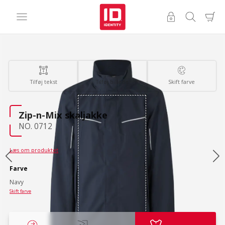
Tilføj tekst
Tilføj billede
Skift farve
Zip-n-Mix skaljakke
NO. 0712
Læs om produktet
Farve
Navy
Skift farve