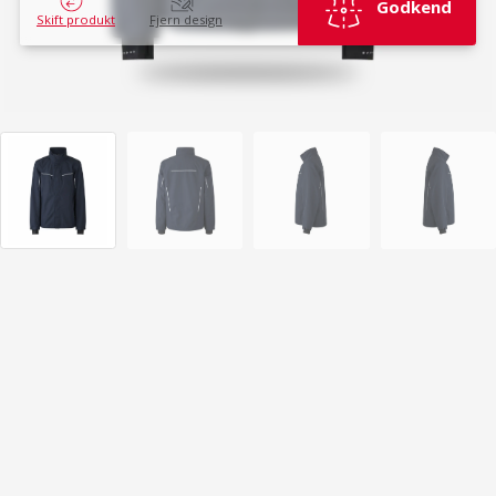
Godkend
Skift produkt
Fjern design