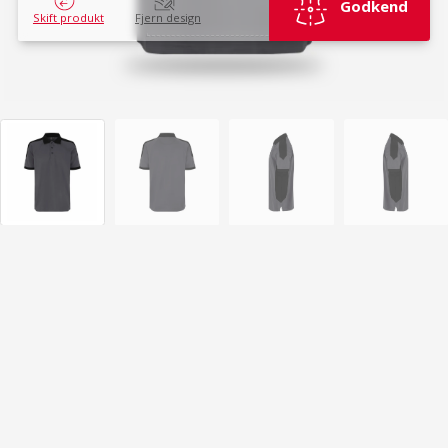
Godkend
Skift produkt
Fjern design