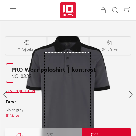
Tilføj tekst
Tilføj billede
Skift farve
PRO Wear poloshirt | kontrast
NO. 0322
Læs om produktet
Farve
Silver grey
Skift farve