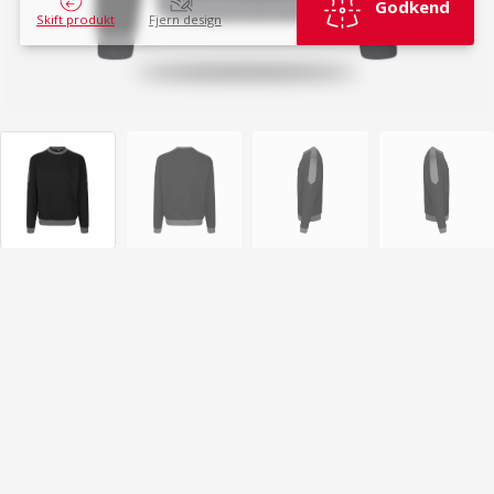
Godkend
Skift produkt
Fjern design