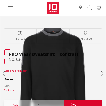
Tilføj tekst
Tilføj billede
Skift farve
PRO Wear sweatshirt | kontrast
NO. 0362
Læs om produktet
Farve
Sort
Skift farve