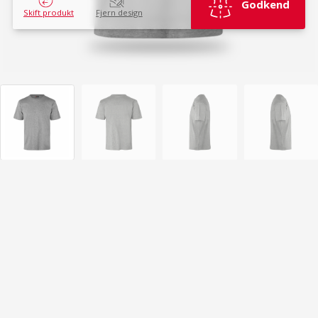
Godkend
Skift produkt
Fjern design