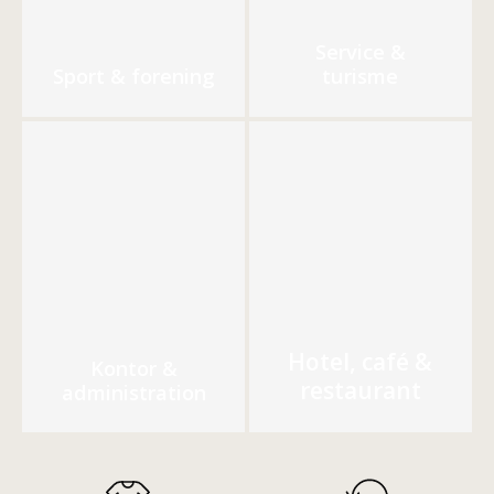
Service &
Sport & forening
turisme
Hotel, café &
Kontor &
restaurant
administration