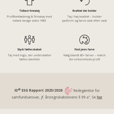
Tidløst firmatøj
Kvalitet der holder
Profilbeklædning & firmatøj med
Tøj i høj kvalitet – holder
tidløst design siden 1983
pasform og farve vask efter vask
Styrk fællesskabet
Find jeres farve
Tøj med logo, der understøtter
Vælg blandt 60+ farver – match
fælles identitet
din virksomheds profil
®
ID
ESG Rapport 2025/2026
Redegørelse for
samfundsansvar, jf. årsregnskabslovens § 99 a". Se
her