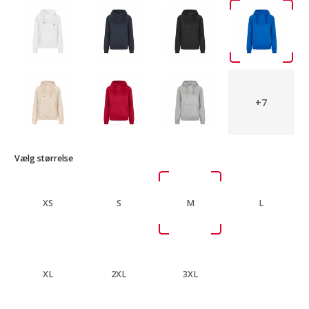
+7
Vælg størrelse
XS
S
M
L
XL
2XL
3XL