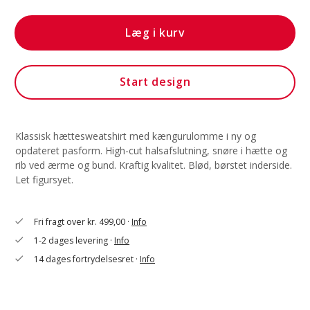
Læg i kurv
Start design
Klassisk hættesweatshirt med kængurulomme i ny og
opdateret pasform. High-cut halsafslutning, snøre i hætte og
rib ved ærme og bund. Kraftig kvalitet. Blød, børstet inderside.
Let figursyet.
Fri fragt over kr. 499,00 ·
Info
check
1-2 dages levering ·
Info
check
14 dages fortrydelsesret ·
Info
check