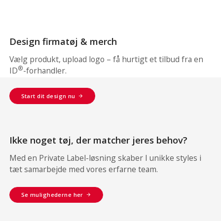
Design firmatøj & merch
Vælg produkt, upload logo – få hurtigt et tilbud fra en
®
ID
-forhandler.
Start dit design nu
Ikke noget tøj, der matcher jeres behov?
Med en Private Label-løsning skaber I unikke styles i
tæt samarbejde med vores erfarne team.
Se mulighederne her