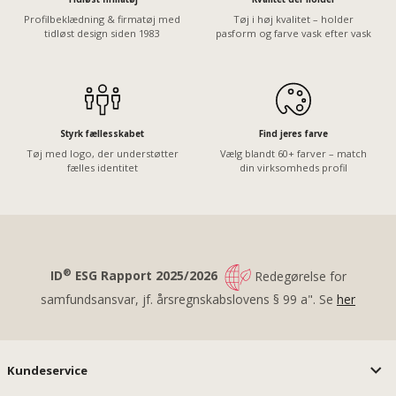
Profilbeklædning & firmatøj med
Tøj i høj kvalitet – holder
tidløst design siden 1983
pasform og farve vask efter vask
Styrk fællesskabet
Find jeres farve
Tøj med logo, der understøtter
Vælg blandt 60+ farver – match
fælles identitet
din virksomheds profil
®
ID
ESG Rapport 2025/2026
Redegørelse for
samfundsansvar, jf. årsregnskabslovens § 99 a". Se
her
Kundeservice