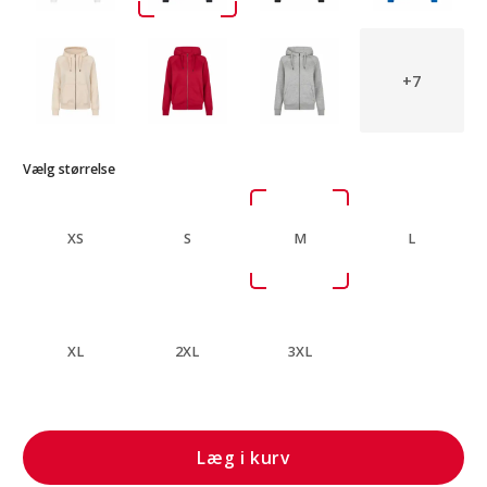
+7
Vælg størrelse
XS
S
M
L
XL
2XL
3XL
Læg i kurv