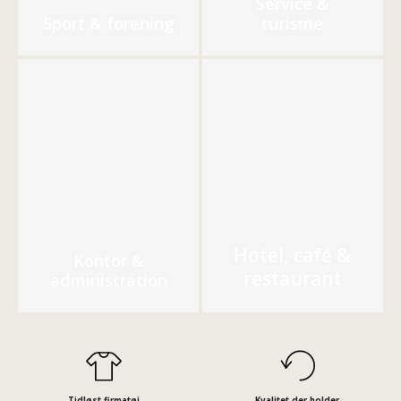
Service &
Sport & forening
turisme
Hotel, café &
Kontor &
restaurant
administration
Tidløst firmatøj
Kvalitet der holder