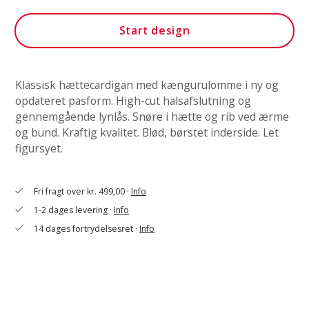
Start design
Klassisk hættecardigan med kængurulomme i ny og
opdateret pasform. High-cut halsafslutning og
gennemgående lynlås. Snøre i hætte og rib ved ærme
og bund. Kraftig kvalitet. Blød, børstet inderside. Let
figursyet.
Fri fragt over kr. 499,00 ·
Info
check
1-2 dages levering ·
Info
check
14 dages fortrydelsesret ·
Info
check