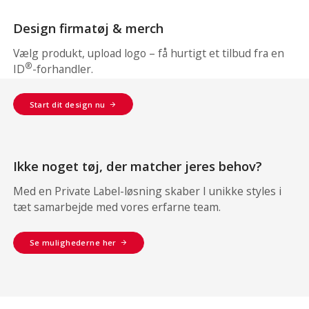
Design firmatøj & merch
Vælg produkt, upload logo – få hurtigt et tilbud fra en
®
ID
-forhandler.
Start dit design nu
Ikke noget tøj, der matcher jeres behov?
Med en Private Label-løsning skaber I unikke styles i
tæt samarbejde med vores erfarne team.
Se mulighederne her