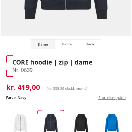
Herre
Barn
Dame
CORE hoodie | zip | dame
Nr. 0639
kr.
419,00
(
kr.
335,20
ekskl. moms)
Farve:
Navy
Størrelsesguide