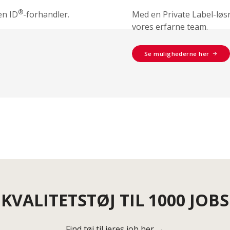
®
en ID
-forhandler.
Med en Private Label-løs
vores erfarne team.
Se mulighederne her
KVALITETSTØJ TIL 1000 JOBS
Find tøj til jeres job her →