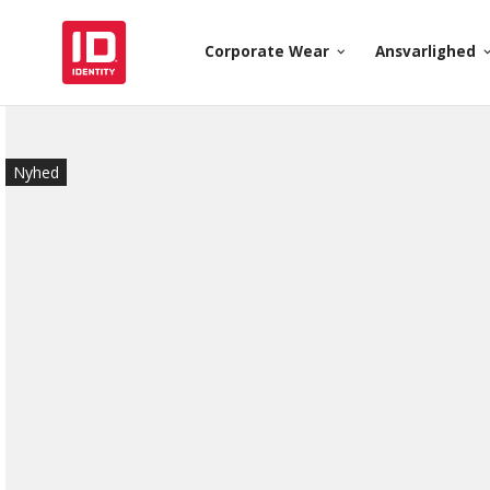
Corporate Wear
Ansvarlighed
keyboard_arrow_down
keyboard_arr
Nyhed