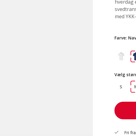
hverdag e
svedtran
med YKK-
Farve:
Na
Vælg stør
S
check
Fri fr