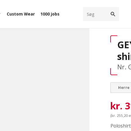
search
Custom Wear
1000 jobs
ow_down
GE
shi
Nr. 
Herre
kr.
3
(
kr.
255,20
e
Poloshirt 