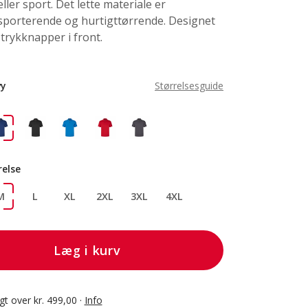
ller sport. Det lette materiale er
sporterende og hurtigttørrende. Designet
trykknapper i front.
vy
Størrelsesguide
relse
M
L
XL
2XL
3XL
4XL
Læg i kurv
agt over kr. 499,00 ·
Info