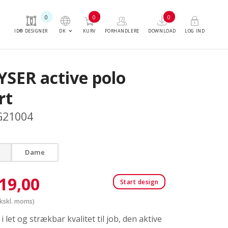
0
0
0
keyboard_arrow_down
DK
ID® DESIGNER
KURV
FORHANDLERE
DOWNLOAD
LOG IND
YSER active polo
rt
G21004
Dame
19,00
Start design
kskl. moms)
i let og strækbar kvalitet til job, den aktive