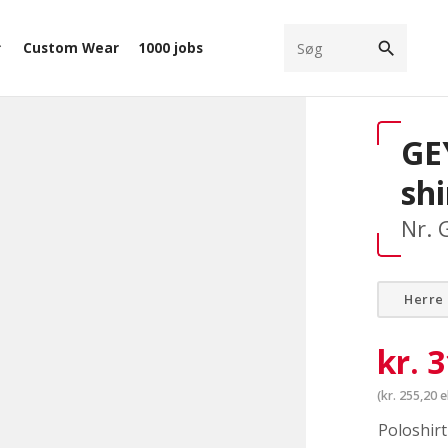
search
Custom Wear
1000 jobs
ow_down
GE
shi
Nr. 
Herre
kr.
3
(
kr.
255,20
e
Poloshirt 