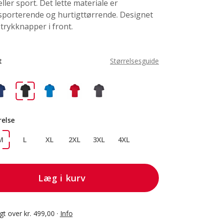
ller sport. Det lette materiale er
sporterende og hurtigttørrende. Designet
trykknapper i front.
t
Størrelsesguide
relse
M
L
XL
2XL
3XL
4XL
Læg i kurv
agt over kr. 499,00 ·
Info