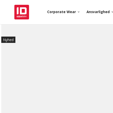
Corporate Wear
Ansvarlighed
keyboard_arrow_down
keyboard_arr
Nyhed