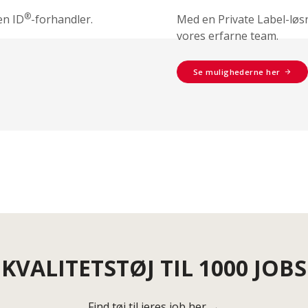
®
en ID
-forhandler.
Med en Private Label-løs
vores erfarne team.
Se mulighederne her
KVALITETSTØJ TIL 1000 JOBS
Find tøj til jeres job her →