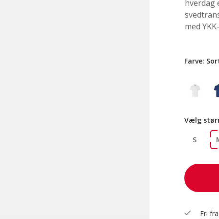
hverdag e
svedtran
med YKK-
Farve:
Sor
Vælg stør
S
check
Fri fr