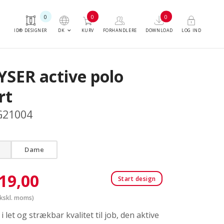
0
0
0
keyboard_arrow_down
DK
ID® DESIGNER
KURV
FORHANDLERE
DOWNLOAD
LOG IND
YSER active polo
rt
G21004
Dame
19,00
Start design
kskl. moms)
i let og strækbar kvalitet til job, den aktive