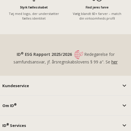
Styrk fællesskabet
Find jeres farve
Tøj med logo, der understøtter
Vælg blandt 60+ farver – match
fælles identitet
din virksomheds profil
®
ID
ESG Rapport 2025/2026
Redegørelse for
samfundsansvar, jf. årsregnskabslovens § 99 a". Se
her
Kundeservice
®
Om ID
®
ID
Services