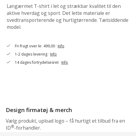
Langærmet T-shirt i let og strækbar kvalitet til den
aktive hverdag og sport. Det lette materiale er
svedtransporterende og hurtigtørrende. Tætsiddende
model.
Fri fragt over kr. 499,00 ·
Info
check
1-2 dages levering ·
Info
check
14 dages fortrydelsesret ·
Info
check
Design firmatøj & merch
Vælg produkt, upload logo – få hurtigt et tilbud fra en
®
ID
-forhandler.