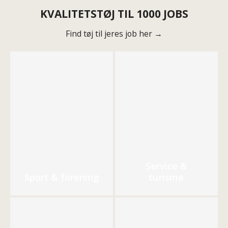
KVALITETSTØJ TIL 1000 JOBS
Find tøj til jeres job her →
Service &
Sport & forening
turisme