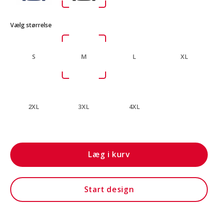
Vælg størrelse
S
M
L
XL
2XL
3XL
4XL
Læg i kurv
Start design