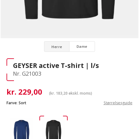
Dame
Herre
GEYSER active T-shirt | l/s
Nr. G21003
kr.
229,00
(
kr.
183,20
ekskl. moms)
Farve:
Sort
Størrelsesguide