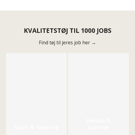
KVALITETSTØJ TIL 1000 JOBS
Find tøj til jeres job her →
Service &
Sport & forening
turisme