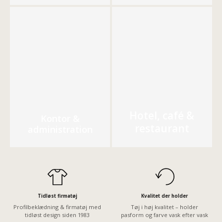
Hotel, café &
Kontor &
restaurant
administration
Tidløst firmatøj
Kvalitet der holder
Profilbeklædning & firmatøj med
Tøj i høj kvalitet – holder
tidløst design siden 1983
pasform og farve vask efter vask