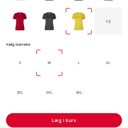
+2
Vælg størrelse
S
M
L
XL
2XL
3XL
4XL
Læg i kurv