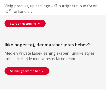
Vælg produkt, upload logo – få hurtigt et tilbud fra en
®
ID
-forhandler.
Start dit design nu
Ikke noget tøj, der matcher jeres behov?
Med en Private Label-løsning skaber I unikke styles i
tæt samarbejde med vores erfarne team.
Se mulighederne her