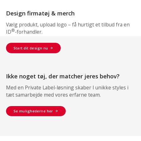
Design firmatøj & merch
Vælg produkt, upload logo – få hurtigt et tilbud fra en
®
ID
-forhandler.
Start dit design nu
Ikke noget tøj, der matcher jeres behov?
Med en Private Label-løsning skaber I unikke styles i
tæt samarbejde med vores erfarne team.
Se mulighederne her