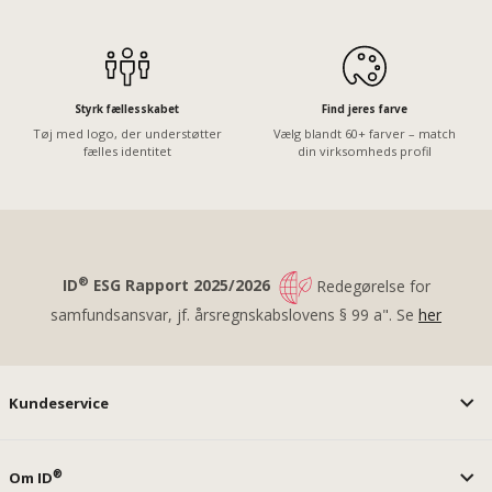
Styrk fællesskabet
Find jeres farve
Tøj med logo, der understøtter
Vælg blandt 60+ farver – match
fælles identitet
din virksomheds profil
®
ID
ESG Rapport 2025/2026
Redegørelse for
samfundsansvar, jf. årsregnskabslovens § 99 a". Se
her
Kundeservice
®
Om ID