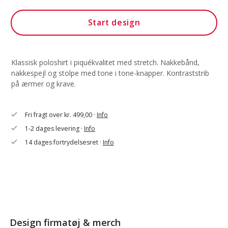
Start design
Klassisk poloshirt i piquékvalitet med stretch. Nakkebånd,
nakkespejl og stolpe med tone i tone-knapper. Kontraststrib
på ærmer og krave.
Fri fragt over kr. 499,00 ·
Info
check
1-2 dages levering ·
Info
check
14 dages fortrydelsesret ·
Info
check
Design firmatøj & merch