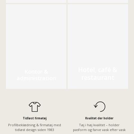
Hotel, café &
Kontor &
restaurant
administration
Tidløst firmatøj
Kvalitet der holder
Profilbeklædning & firmatøj med
Tøj i høj kvalitet – holder
tidløst design siden 1983
pasform og farve vask efter vask