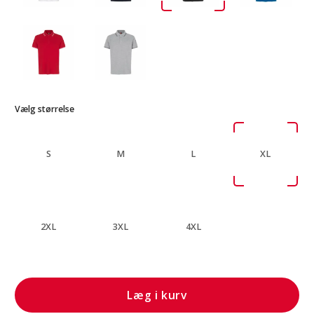
Vælg størrelse
S
M
L
XL
2XL
3XL
4XL
Læg i kurv