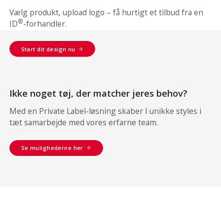
Vælg produkt, upload logo – få hurtigt et tilbud fra en
®
ID
-forhandler.
Start dit design nu
Ikke noget tøj, der matcher jeres behov?
Med en Private Label-løsning skaber I unikke styles i
tæt samarbejde med vores erfarne team.
Se mulighederne her