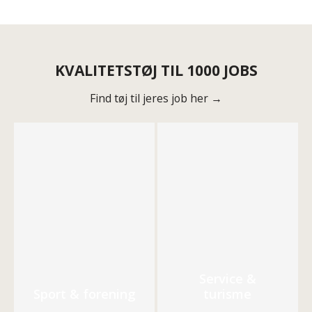
KVALITETSTØJ TIL 1000 JOBS
Find tøj til jeres job her →
Service &
Sport & forening
turisme