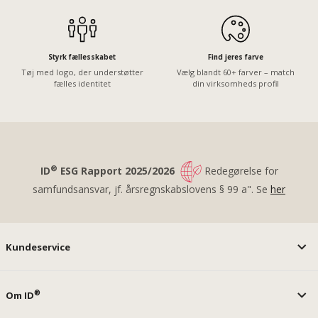
Styrk fællesskabet
Find jeres farve
Tøj med logo, der understøtter
Vælg blandt 60+ farver – match
fælles identitet
din virksomheds profil
®
ID
ESG Rapport 2025/2026
Redegørelse for
samfundsansvar, jf. årsregnskabslovens § 99 a". Se
her
Kundeservice
®
Om ID