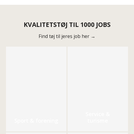
KVALITETSTØJ TIL 1000 JOBS
Find tøj til jeres job her →
Service &
Sport & forening
turisme