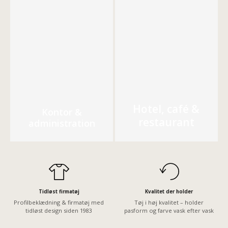
Hotel, café &
Kontor &
restaurant
administration
Tidløst firmatøj
Kvalitet der holder
Profilbeklædning & firmatøj med
Tøj i høj kvalitet – holder
tidløst design siden 1983
pasform og farve vask efter vask