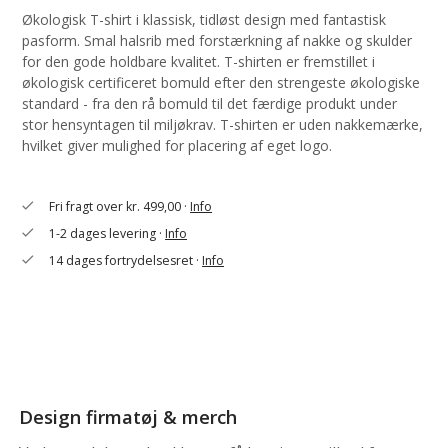
Økologisk T-shirt i klassisk, tidløst design med fantastisk
pasform. Smal halsrib med forstærkning af nakke og skulder
for den gode holdbare kvalitet. T-shirten er fremstillet i
økologisk certificeret bomuld efter den strengeste økologiske
standard - fra den rå bomuld til det færdige produkt under
stor hensyntagen til miljøkrav. T-shirten er uden nakkemærke,
hvilket giver mulighed for placering af eget logo.
Fri fragt over kr. 499,00 ·
Info
check
1-2 dages levering ·
Info
check
14 dages fortrydelsesret ·
Info
check
Design firmatøj & merch