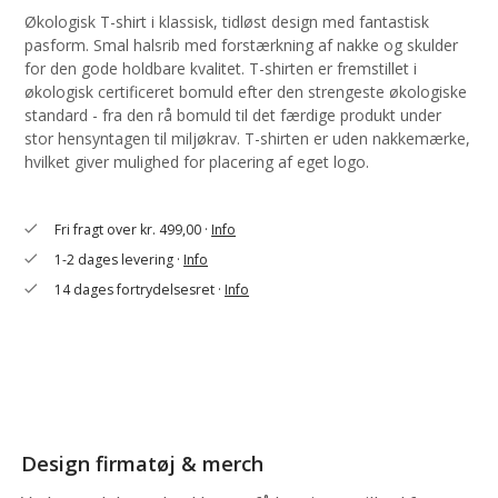
Økologisk T-shirt i klassisk, tidløst design med fantastisk
pasform. Smal halsrib med forstærkning af nakke og skulder
for den gode holdbare kvalitet. T-shirten er fremstillet i
økologisk certificeret bomuld efter den strengeste økologiske
standard - fra den rå bomuld til det færdige produkt under
stor hensyntagen til miljøkrav. T-shirten er uden nakkemærke,
hvilket giver mulighed for placering af eget logo.
Fri fragt over kr. 499,00 ·
Info
check
1-2 dages levering ·
Info
check
14 dages fortrydelsesret ·
Info
check
Design firmatøj & merch