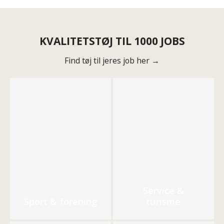
KVALITETSTØJ TIL 1000 JOBS
Find tøj til jeres job her →
Service &
Sport & forening
turisme