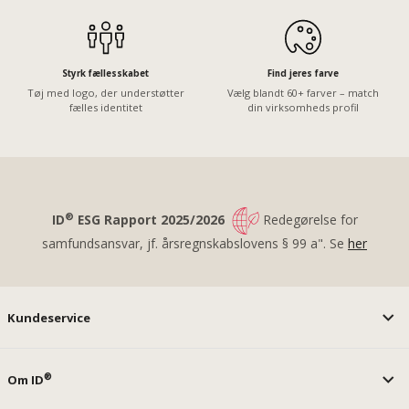
Styrk fællesskabet
Find jeres farve
Tøj med logo, der understøtter
Vælg blandt 60+ farver – match
fælles identitet
din virksomheds profil
®
ID
ESG Rapport 2025/2026
Redegørelse for
samfundsansvar, jf. årsregnskabslovens § 99 a". Se
her
Kundeservice
®
Om ID