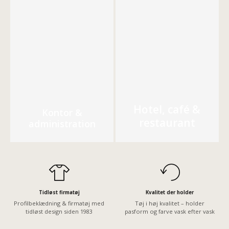
Hotel, café &
Kontor &
restaurant
administration
Tidløst firmatøj
Kvalitet der holder
Profilbeklædning & firmatøj med
Tøj i høj kvalitet – holder
tidløst design siden 1983
pasform og farve vask efter vask