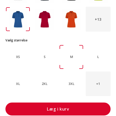
+13
Vælg størrelse
XS
S
M
L
XL
2XL
3XL
+1
Læg i kurv