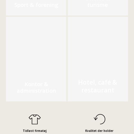
Sport & forening
turisme
Hotel, café &
Kontor &
restaurant
administration
Tidløst firmatøj
Kvalitet der holder