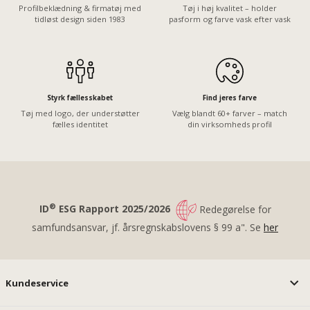
Profilbeklædning & firmatøj med
Tøj i høj kvalitet – holder
tidløst design siden 1983
pasform og farve vask efter vask
Styrk fællesskabet
Find jeres farve
Tøj med logo, der understøtter
Vælg blandt 60+ farver – match
fælles identitet
din virksomheds profil
®
ID
ESG Rapport 2025/2026
Redegørelse for
samfundsansvar, jf. årsregnskabslovens § 99 a". Se
her
Kundeservice