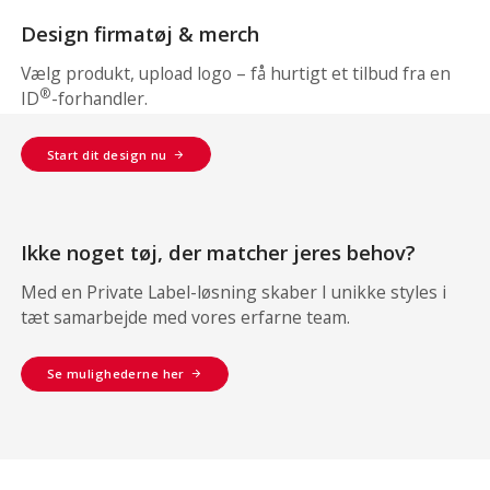
Design firmatøj & merch
Vælg produkt, upload logo – få hurtigt et tilbud fra en
®
ID
-forhandler.
Start dit design nu
Ikke noget tøj, der matcher jeres behov?
Med en Private Label-løsning skaber I unikke styles i
tæt samarbejde med vores erfarne team.
Se mulighederne her