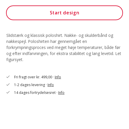
Start design
Slidstærk og klassisk poloshirt. Nakke- og skulderbånd og
nakkespejl. Poloshirten har gennemgået en
forkrympningsproces ved meget høje temperaturer, både før
og efter indfarvningen, for ekstra stabilitet og lang levetid. Let
figursyet.
Fri fragt over kr. 499,00 ·
Info
check
1-2 dages levering ·
Info
check
14 dages fortrydelsesret ·
Info
check