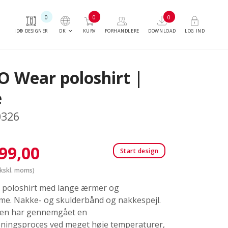
0
0
0
keyboard_arrow_down
DK
ID® DESIGNER
KURV
FORHANDLERE
DOWNLOAD
LOG IND
O Wear poloshirt |
æ
0326
99,00
Start design
kskl. moms)
k poloshirt med lange ærmer og
me. Nakke- og skulderbånd og nakkespejl.
ten har gennemgået en
ningsproces ved meget høje temperaturer,