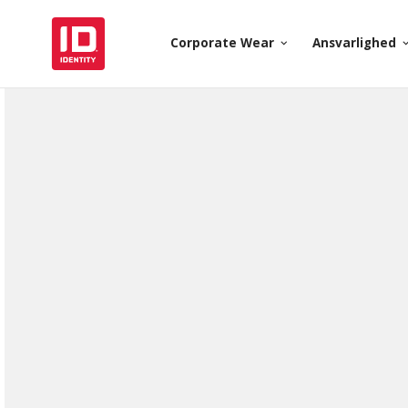
Corporate Wear
Ansvarlighed
keyboard_arrow_down
keyboard_arr