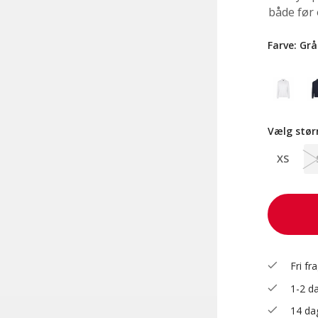
både før o
Farve:
Grå
Vælg stør
XS
check
Fri fr
check
1-2 da
check
14 dag