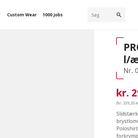
search
Custom Wear
1000 jobs
ow_down
PR
l/
Nr. 
kr.
2
(
kr.
239,20
e
Slidstær
brystlom
Poloshir
forkrymp