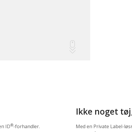
Ikke noget tøj
®
en ID
-forhandler.
Med en Private Label-løs