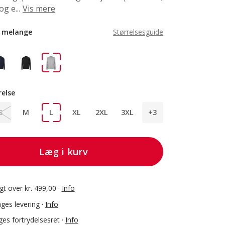
g e...
Vis mere
 melange
Størrelsesguide
relse
S
M
L
XL
2XL
3XL
+3
Læg i kurv
agt over kr. 499,00 ·
Info
ges levering ·
Info
es fortrydelsesret ·
Info