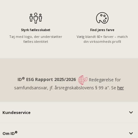
Styrk fællesskabet
Find jeres farve
Tøj med logo, der understøtter
Vælg blandt 60+ farver – match
fælles identitet
din virksomheds profil
®
ID
ESG Rapport 2025/2026
Redegørelse for
samfundsansvar, jf. årsregnskabslovens § 99 a". Se
her
Kundeservice
®
Om ID