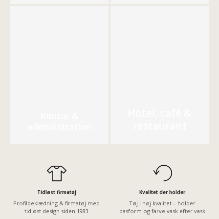
Hotel, café &
Kontor &
restaurant
administration
Tidløst firmatøj
Kvalitet der holder
Profilbeklædning & firmatøj med
Tøj i høj kvalitet – holder
tidløst design siden 1983
pasform og farve vask efter vask