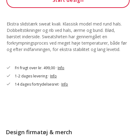
Start design
Ekstra slidstærk sweat kvali. Klassisk model med rund hals.
Dobbeltstikninger og rib ved hals, ærme og bund. Blød,
børstet inderside. Sweatshirten har gennemgået en
forkrympningsproces ved meget høje temperaturer, både før
og efter indfarvningen, for ekstra stabilitet og lang levetid.
Fri fragt over kr. 499,00 ·
Info
check
1-2 dages levering ·
Info
check
14 dages fortrydelsesret ·
Info
check
Design firmatøj & merch