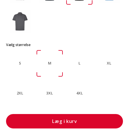
Vælg størrelse
S
M
L
XL
2XL
3XL
4XL
Læg i kurv