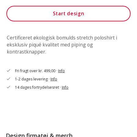
Start design
Certificeret økologisk bomulds stretch poloshirt i
eksklusiv piqué kvalitet med piping og
kontrastknapper.
Fri fragt over kr. 499,00 ·
Info
check
1-2 dages levering ·
Info
check
14 dages fortrydelsesret ·
Info
check
Design firmatøj & merch