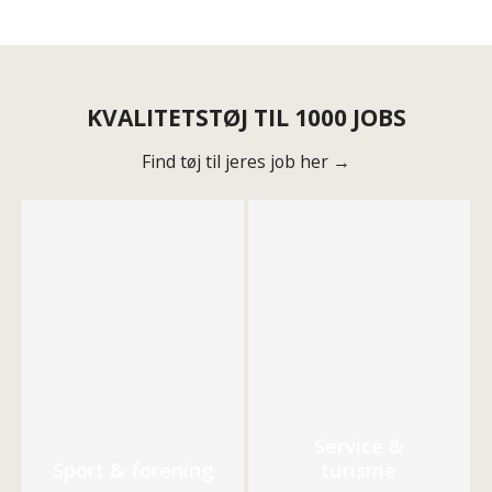
KVALITETSTØJ TIL 1000 JOBS
Find tøj til jeres job her →
Service &
Sport & forening
turisme