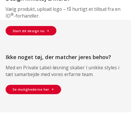
Vælg produkt, upload logo – få hurtigt et tilbud fra en
®
ID
-forhandler.
Start dit design nu
Ikke noget tøj, der matcher jeres behov?
Med en Private Label-løsning skaber I unikke styles i
tæt samarbejde med vores erfarne team.
Se mulighederne her