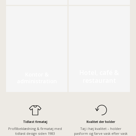
Hotel, café &
Kontor &
restaurant
administration
Tidløst firmatøj
Kvalitet der holder
Profilbeklædning & firmatøj med
Tøj i høj kvalitet – holder
tidløst design siden 1983
pasform og farve vask efter vask