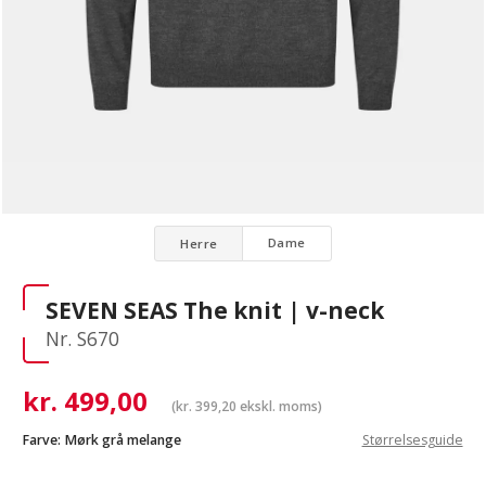
Dame
Herre
SEVEN SEAS The knit | v-neck
Nr. S670
kr.
499,00
(
kr.
399,20
ekskl. moms)
Farve:
Mørk grå melange
Størrelsesguide