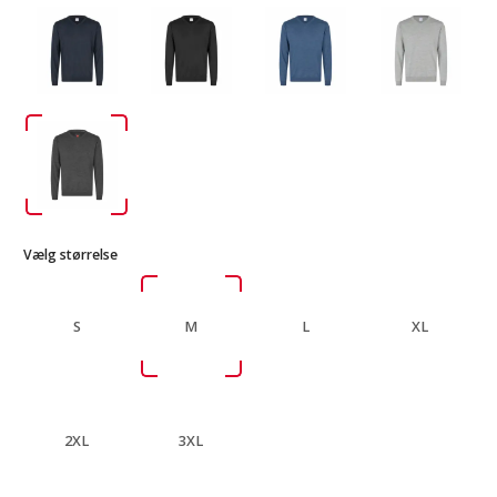
Vælg størrelse
S
M
L
XL
2XL
3XL