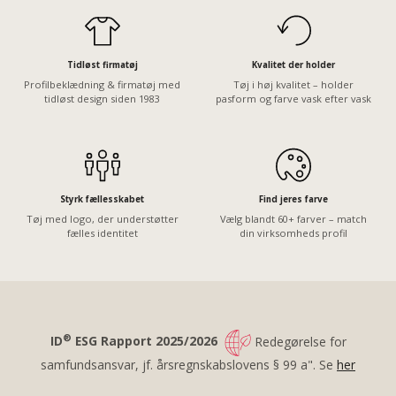
Tidløst firmatøj
Kvalitet der holder
Profilbeklædning & firmatøj med
Tøj i høj kvalitet – holder
tidløst design siden 1983
pasform og farve vask efter vask
Styrk fællesskabet
Find jeres farve
Tøj med logo, der understøtter
Vælg blandt 60+ farver – match
fælles identitet
din virksomheds profil
®
ID
ESG Rapport 2025/2026
Redegørelse for
samfundsansvar, jf. årsregnskabslovens § 99 a". Se
her