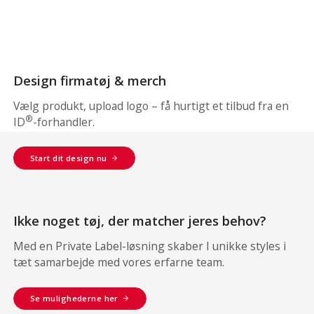
Design firmatøj & merch
Vælg produkt, upload logo – få hurtigt et tilbud fra en
®
ID
-forhandler.
Start dit design nu
Ikke noget tøj, der matcher jeres behov?
Med en Private Label-løsning skaber I unikke styles i
tæt samarbejde med vores erfarne team.
Se mulighederne her