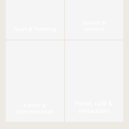
Service &
Sport & forening
turisme
Hotel, café &
Kontor &
restaurant
administration