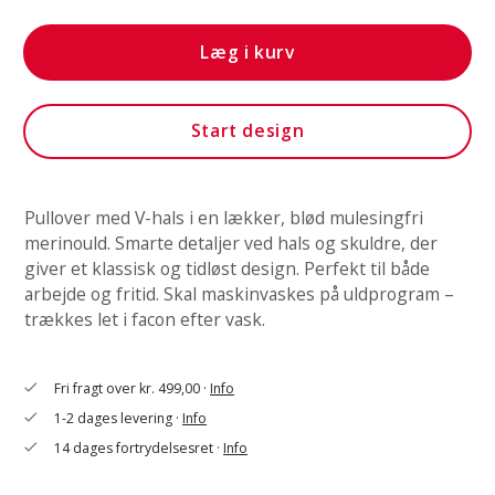
Læg i kurv
Start design
Pullover med V-hals i en lækker, blød mulesingfri
merinould. Smarte detaljer ved hals og skuldre, der
giver et klassisk og tidløst design. Perfekt til både
arbejde og fritid. Skal maskinvaskes på uldprogram –
trækkes let i facon efter vask.
Fri fragt over kr. 499,00 ·
Info
check
1-2 dages levering ·
Info
check
14 dages fortrydelsesret ·
Info
check