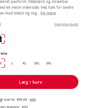
teret pasform. Slidstærk og strækbar
med let mesh inderside. Høj hals for bedre
se mod blæst og reg...
Vis mere
t
Størrelsesguide
relse
M
L
XL
2XL
3XL
Læg i kurv
agt over kr. 499,00 ·
Info
ges levering ·
Info