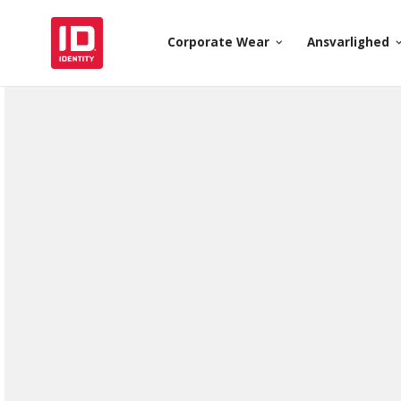
Corporate Wear
Ansvarlighed
keyboard_arrow_down
keyboard_arr