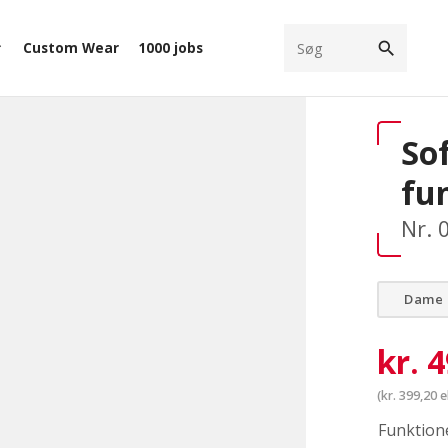
search
Custom Wear
1000 jobs
ow_down
Sof
fu
Nr. 
Dame
kr.
4
(
kr.
399,20
e
Funktione