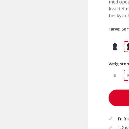
med opda
kvalitet 
beskyttel
Farve:
Sor
Vælg stør
S
check
Fri fr
check
1-2 da