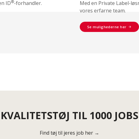
®
en ID
-forhandler.
Med en Private Label-løs
vores erfarne team.
Se mulighederne her
KVALITETSTØJ TIL 1000 JOBS
Find tøj til jeres job her →