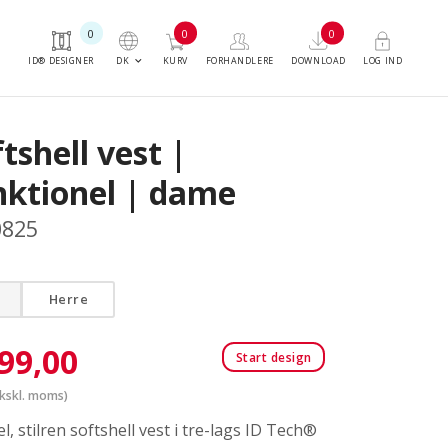
0
0
0
keyboard_arrow_down
DK
ID® DESIGNER
KURV
FORHANDLERE
DOWNLOAD
LOG IND
tshell vest |
nktionel | dame
0825
Herre
99,00
Start design
kskl. moms)
l, stilren softshell vest i tre-lags ID Tech®