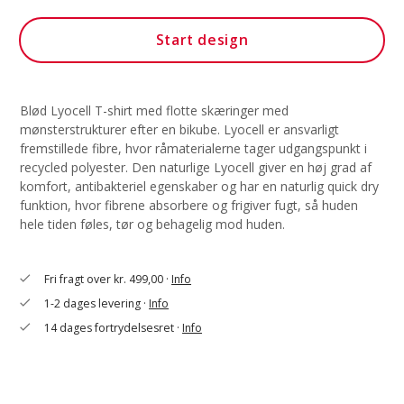
Start design
Blød Lyocell T-shirt med flotte skæringer med
mønsterstrukturer efter en bikube. Lyocell er ansvarligt
fremstillede fibre, hvor råmaterialerne tager udgangspunkt i
recycled polyester. Den naturlige Lyocell giver en høj grad af
komfort, antibakteriel egenskaber og har en naturlig quick dry
funktion, hvor fibrene absorbere og frigiver fugt, så huden
hele tiden føles, tør og behagelig mod huden.
Fri fragt over kr. 499,00 ·
Info
check
1-2 dages levering ·
Info
check
14 dages fortrydelsesret ·
Info
check