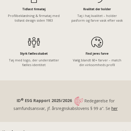
Tidløst firmatøj
Kvalitet der holder
Profilbeklædning & firmatøj med
Tøj i høj kvalitet – holder
tidløst design siden 1983
pasform og farve vask efter vask
Styrk fællesskabet
Find jeres farve
Tøj med logo, der understøtter
Vælg blandt 60+ farver – match
fælles identitet
din virksomheds profil
®
ID
ESG Rapport 2025/2026
Redegørelse for
samfundsansvar, jf. årsregnskabslovens § 99 a". Se
her