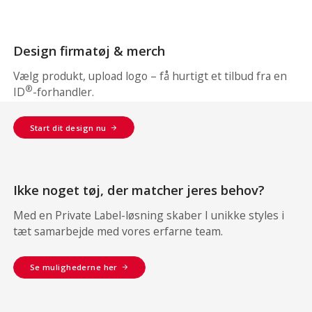
Design firmatøj & merch
Vælg produkt, upload logo – få hurtigt et tilbud fra en
®
ID
-forhandler.
Start dit design nu
Ikke noget tøj, der matcher jeres behov?
Med en Private Label-løsning skaber I unikke styles i
tæt samarbejde med vores erfarne team.
Se mulighederne her