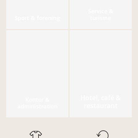
Service &
Sport & forening
turisme
Hotel, café &
Kontor &
restaurant
administration