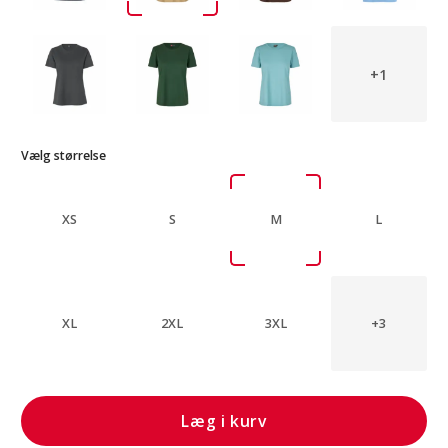
+1
Vælg størrelse
XS
S
M
L
XL
2XL
3XL
+3
Læg i kurv