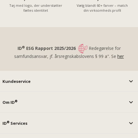
Tøj med logo, der understøtter
Vælg blandt 60+ farver – match
fælles identitet
din virksomheds profil
®
ID
ESG Rapport 2025/2026
Redegørelse for
samfundsansvar, jf. årsregnskabslovens § 99 a". Se
her
Kundeservice
®
Om ID
®
ID
Services