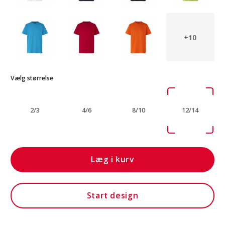
+10
Vælg størrelse
2/3
4/6
8/10
12/14
Læg i kurv
Start design