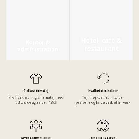
Hotel, café &
Kontor &
restaurant
administration
Tidløst firmatøj
Kvalitet der holder
Profilbeklædning & firmatøj med
Tøj i høj kvalitet – holder
tidløst design siden 1983
pasform og farve vask efter vask
Styrk fællesskabet
Find jeres farve