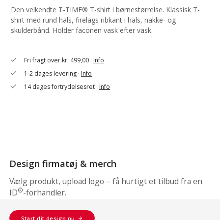
Den velkendte T-TIME® T-shirt i børnestørrelse. Klassisk T-
shirt med rund hals, firelags ribkant i hals, nakke- og
skulderbånd. Holder faconen vask efter vask.
Fri fragt over kr. 499,00 ·
Info
check
1-2 dages levering ·
Info
check
14 dages fortrydelsesret ·
Info
check
Design firmatøj & merch
Vælg produkt, upload logo – få hurtigt et tilbud fra en
®
ID
-forhandler.
Start dit design nu