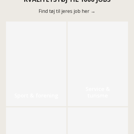
Find tøj til jeres job her →
Service &
Sport & forening
turisme