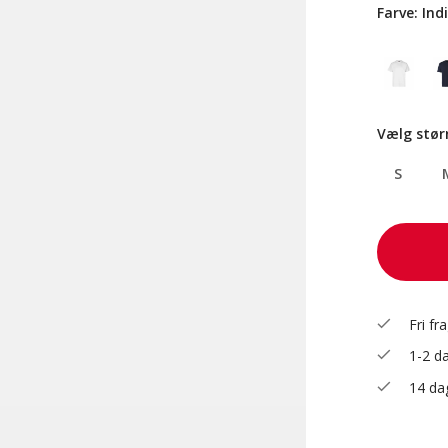
Farve:
Ind
Vælg stør
S
check
Fri fr
check
1-2 da
check
14 dag