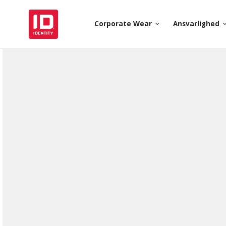
Corporate Wear
Ansvarlighed
keyboard_arrow_down
keyboard_arr