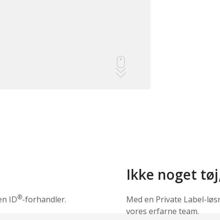
Ikke noget tøj
®
en ID
-forhandler.
Med en Private Label-løs
vores erfarne team.