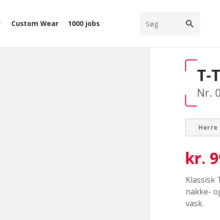
search
Custom Wear
1000 jobs
ow_down
T-
Nr. 
Herre
kr.
9
Klassisk 
nakke- o
vask.