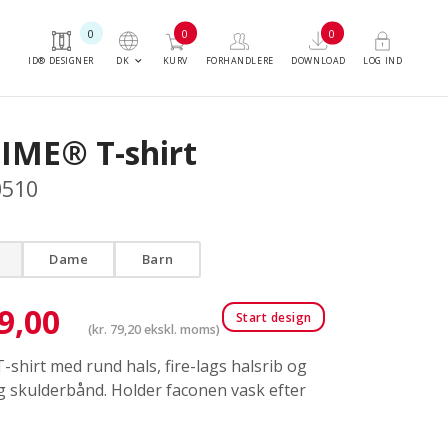
0
0
0
keyboard_arrow_down
DK
ID® DESIGNER
KURV
FORHANDLERE
DOWNLOAD
LOG IND
TIME® T-shirt
0510
Dame
Barn
9,00
Start design
(
kr.
79,20
ekskl. moms)
T-shirt med rund hals, fire-lags halsrib og
g skulderbånd. Holder faconen vask efter