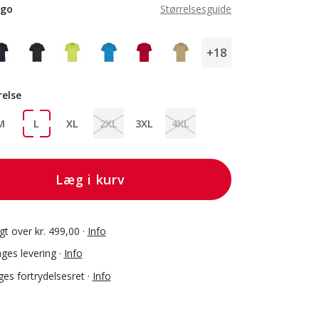
igo
Størrelsesguide
+18
relse
M
L
XL
2XL
3XL
4XL
Læg i kurv
agt over kr. 499,00 ·
Info
ges levering ·
Info
es fortrydelsesret ·
Info