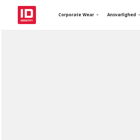
Corporate Wear
Ansvarlighed
keyboard_arrow_down
keyboard_arr