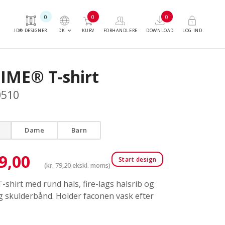
0
0
0
keyboard_arrow_down
DK
ID® DESIGNER
KURV
FORHANDLERE
DOWNLOAD
LOG IND
TIME® T-shirt
0510
Dame
Barn
9,00
Start design
(
kr.
79,20
ekskl. moms)
T-shirt med rund hals, fire-lags halsrib og
g skulderbånd. Holder faconen vask efter