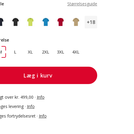
le
Størrelsesguide
+18
relse
M
L
XL
2XL
3XL
4XL
Læg i kurv
agt over kr. 499,00 ·
Info
ges levering ·
Info
es fortrydelsesret ·
Info