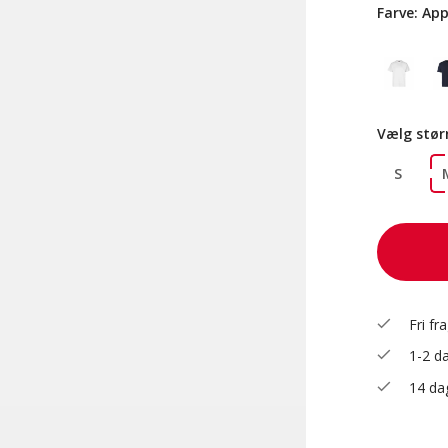
Farve:
App
Vælg stør
S
check
Fri fr
check
1-2 da
check
14 dag