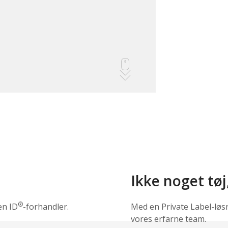
Ikke noget tøj
®
en ID
-forhandler.
Med en Private Label-løs
vores erfarne team.