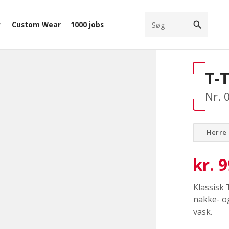
search
Custom Wear
1000 jobs
ow_down
T-
Nr. 
Herre
kr.
9
Klassisk 
nakke- o
vask.