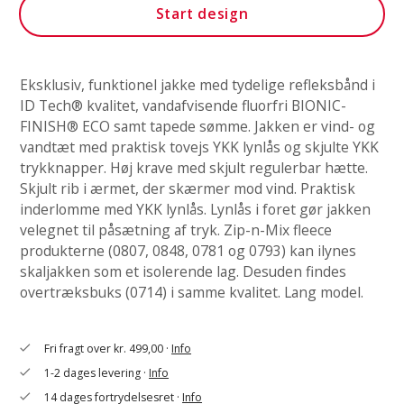
Start design
Eksklusiv, funktionel jakke med tydelige refleksbånd i
ID Tech® kvalitet, vandafvisende fluorfri BIONIC-
FINISH® ECO samt tapede sømme. Jakken er vind- og
vandtæt med praktisk tovejs YKK lynlås og skjulte YKK
trykknapper. Høj krave med skjult regulerbar hætte.
Skjult rib i ærmet, der skærmer mod vind. Praktisk
inderlomme med YKK lynlås. Lynlås i foret gør jakken
velegnet til påsætning af tryk. Zip-n-Mix fleece
produkterne (0807, 0848, 0781 og 0793) kan ilynes
skaljakken som et isolerende lag. Desuden findes
overtræksbuks (0714) i samme kvalitet. Lang model.
Fri fragt over kr. 499,00 ·
Info
check
1-2 dages levering ·
Info
check
14 dages fortrydelsesret ·
Info
check