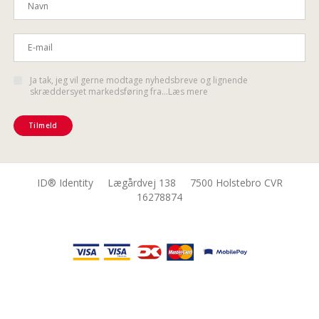
Ja tak, jeg vil gerne modtage nyhedsbreve og lignende
skræddersyet markedsføring fra...Læs mere
Tilmeld
ID® Identity Lægårdvej 138 7500 Holstebro CVR
16278874