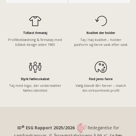
Tidløst firmatøj
Kvalitet der holder
Profilbeklædning & firmatøj med
Tøj i høj kvalitet – holder
tidløst design siden 1983
pasform og farve vask efter vask
Styrk fællesskabet
Find jeres farve
Tøj med logo, der understøtter
Vælg blandt 60+ farver – match
fælles identitet
din virksomheds profil
®
ID
ESG Rapport 2025/2026
Redegørelse for
samfundsansvar, jf. årsregnskabslovens § 99 a". Se
her