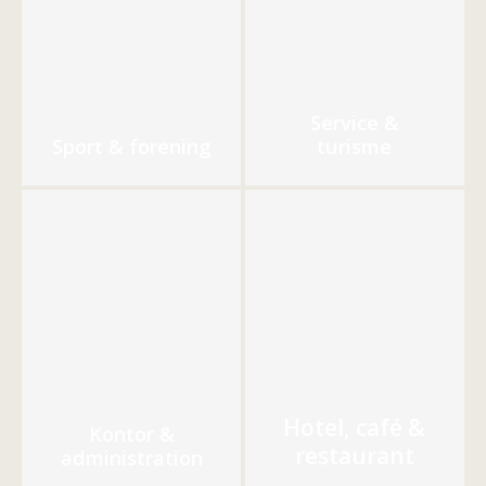
Service &
Sport & forening
turisme
Hotel, café &
Kontor &
restaurant
administration