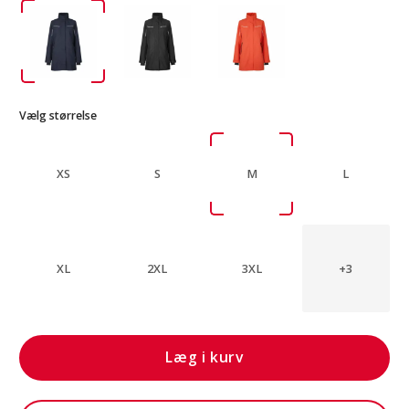
Vælg størrelse
XS
S
M
L
XL
2XL
3XL
+3
Læg i kurv